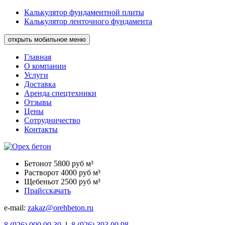
Калькулятор фундаментной плиты
Калькулятор ленточного фундамента
открыть мобильное меню
Главная
О компании
Услуги
Доставка
Аренда спецтехники
Отзывы
Цены
Сотрудничество
Контакты
Бетон
от 5800 руб м³
Раствор
от 4000 руб м³
Щебень
от 2500 руб м³
Прайс
скачать
e-mail:
zakaz@orehbeton.ru
8
(926)
000 00 30
l
8
(926)
393 00 98