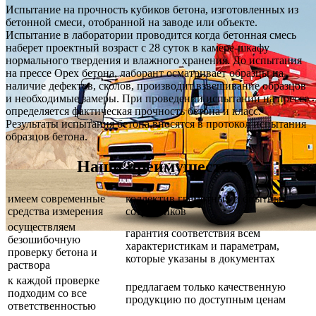
Испытание на прочность кубиков бетона, изготовленных из
бетонной смеси, отобранной на заводе или объекте.
Испытание в лаборатории проводится когда бетонная смесь
наберет проектный возраст с 28 суток в камере-шкафу
нормального твердения и влажного хранения. До испытания
на прессе Орех бетона, лаборант осматривает образцы на
наличие дефектов, сколов, производит взвешивание образцов
и необходимые замеры. При проведении испытаний на прессе
определяется фактическая прочность бетона и класс.
Результаты испытания бетона вносятся в протокол испытания
образцов бетона.
Наши преимущества
имеем современные
коллектив грамотных и опытных
средства измерения
сотрудников
осуществляем
гарантия соответствия всем
безошибочную
характеристикам и параметрам,
проверку бетона и
которые указаны в документах
раствора
к каждой проверке
предлагаем только качественную
подходим со все
продукцию по доступным ценам
ответственностью