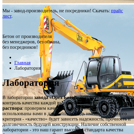
Мы - завод-производитель, не посредники! Скачать:
прайс
лист
.
Бетон от производителя
без менеджеров, без обмана,
без посредников!
Главная
Лаборатория
Лаборатория
В лаборатории
завода «Орех Бетон»
осуществляется
контроль качества каждой выпущенной партии
бетона и
раствора
: проверяем качество материалов, которые будут
использованы вами в дальнейшем. Ведь именно от главного
критерия - «качество» будет зависеть надежность, прочность и
долговечность будущей конструкции. Наличие собственной
лаборатории - это наш гарант высокого стандарта качества