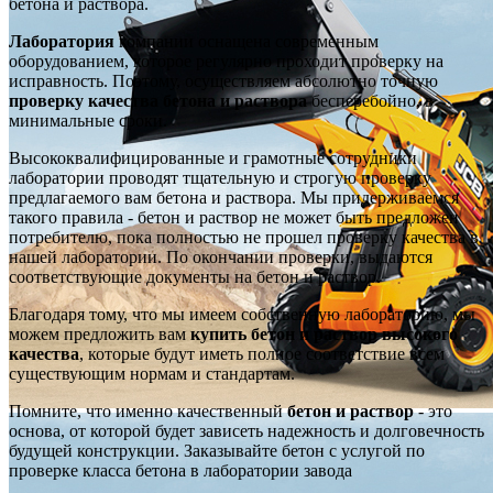
бетона и раствора.
Лаборатория
компании оснащена современным
оборудованием, которое регулярно проходит проверку на
исправность. Поэтому, осуществляем абсолютно точную
проверку качества бетона и раствора
бесперебойно, в
минимальные сроки.
Высококвалифицированные и грамотные сотрудники
лаборатории проводят тщательную и строгую проверку
предлагаемого вам бетона и раствора. Мы придерживаемся
такого правила - бетон и раствор не может быть предложен
потребителю, пока полностью не прошел проверку качества в
нашей лаборатории. По окончании проверки, выдаются
соответствующие документы на бетон и раствор.
Благодаря тому, что мы имеем собственную лабораторию, мы
можем предложить вам
купить бетон и раствор высокого
качества
, которые будут иметь полное соответствие всем
существующим нормам и стандартам.
Помните, что именно качественный
бетон и раствор
- это
основа, от которой будет зависеть надежность и долговечность
будущей конструкции. Заказывайте бетон с услугой по
проверке класса бетона в лаборатории завода